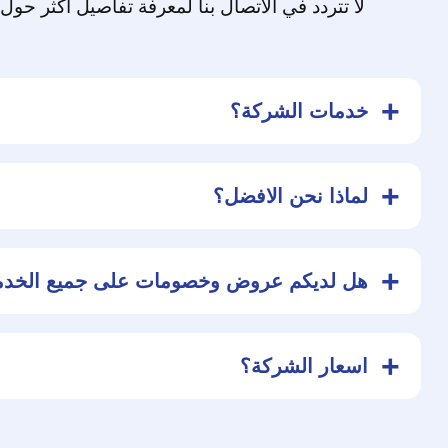
لا تتردد في الاتصال بنا لمعرفة تفاصيل أكثر حول
خدمات الشركة؟
نقدم خدمات منزلية متكامله علي سبيل المثال :
لماذا نحن الافضل؟
السباكة العامة، السخانات المركزية، تسليك المج
تتميز شركتنا بها وتنفرد بالصداره، ومن اهم مميزا
هل لديكم عروض وخصومات على جميع الخد
الخبرة، الأمانة، الدقة، السرعة، الكفائه، والمرونة،
والهمة
نعم تقدم شركتنا عروض ومميزات وضمان علي ا
اسعار الشركة؟
شركتنا ستحصل علي افضل خدمة بأقل سعر
تقدم شركتنا افضل الاسعار وافضل واقوي العر