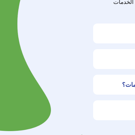
 الخدمات
 خدمات
اري.
ت شركتنا :
مات؟
 الريادة
لخدمات مع
وض وخصومات