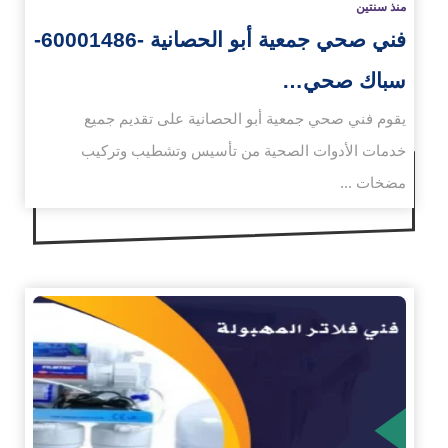
منذ سنتين
فني صحي جمعية أبو الحصانية -60001486-
سباك صحي…
يقوم فني صحي جمعية أبو الحصانية على تقديم جميع
خدمات الأدوات الصحية من تأسيس وتشطيب وتركيب
مضخات ...
زيد