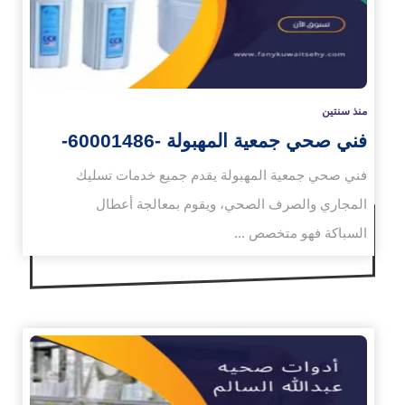
منذ سنتين
فني صحي جمعية المهبولة -60001486-
فني صحي جمعية المهبولة يقدم جميع خدمات تسليك
المجاري والصرف الصحي، ويقوم بمعالجة أعطال
السباكة فهو متخصص ...