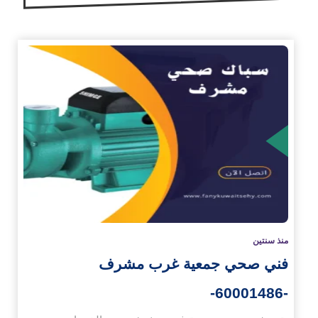
زيد
منذ سنتين
فني صحي جمعية غرب مشرف
-60001486-