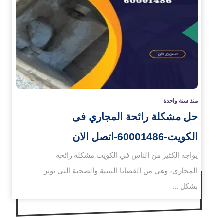
زيد
منذ سنة واحدة
حل مشكلة رائحة المجاري فى
الكويت-60001486-اتصل الان
يواجه الكثير من الناس في الكويت مشكلة رائحة
المجاري، وهي من القضايا البيئية والصحية التي تؤثر
بشكل ...