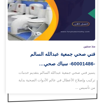
زيد
منذ سنتين
فني صحي جمعية عبدالله السالم
-60001486- سباك صحي…
يتميز فني صحي جمعية عبدالله السالم بتقديم خدمات
تركيب وإصلاح الأعطال في عالم الأدوات الصحية بداية
من تأسيس ...