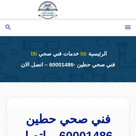
التجاوز
إلى
المحتوى
القائمة
بحث
عن
الرئيسية
خدمات فني صحي
فني صحي حطين -60001486 – اتصل الان
فني صحي حطين
-60001486 – اتصل